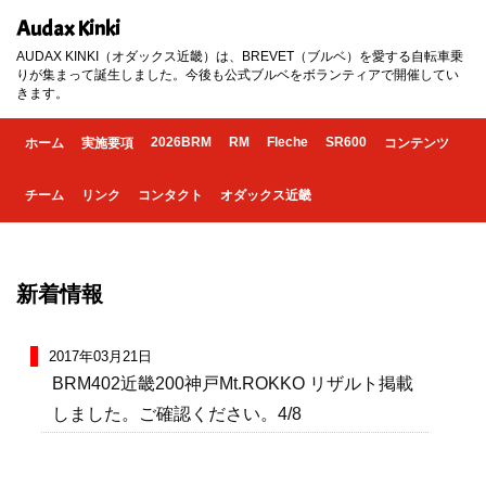
Audax Kinki
AUDAX KINKI（オダックス近畿）は、BREVET（ブルベ）を愛する自転車乗
りが集まって誕生しました。今後も公式ブルベをボランティアで開催してい
きます。
2026BRM
RM
Fleche
SR600
ホーム
実施要項
コンテンツ
チーム
リンク
コンタクト
オダックス近畿
新着情報
2017年03月21日
BRM402近畿200神戸Mt.ROKKO リザルト掲載
しました。ご確認ください。4/8