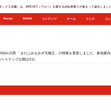
KI（オダックス近畿）は、BREVET（ブルベ）を愛する自転車乗りが集まって誕生し
Fleche
SR600
コンテンツ
チーム
リンク
コン
畿300km川西 「まだふみもみず天橋立」の情報を更新しました。参加案内掲載
コースマップ公開(2/21)