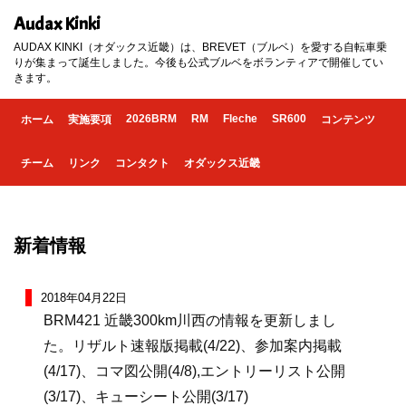
Audax Kinki
AUDAX KINKI（オダックス近畿）は、BREVET（ブルベ）を愛する自転車乗
りが集まって誕生しました。今後も公式ブルベをボランティアで開催してい
きます。
2026BRM
RM
Fleche
SR600
ホーム
実施要項
コンテンツ
チーム
リンク
コンタクト
オダックス近畿
新着情報
2018年04月22日
BRM421 近畿300km川西の情報を更新しまし
た。リザルト速報版掲載(4/22)、参加案内掲載
(4/17)、コマ図公開(4/8),エントリーリスト公開
(3/17)、キューシート公開(3/17)