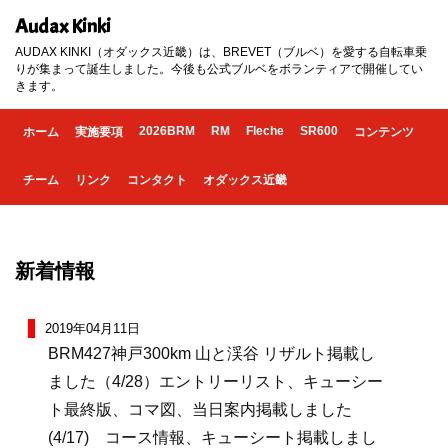
Audax Kinki
AUDAX KINKI（オダックス近畿）は、BREVET（ブルベ）を愛する自転車乗
りが集まって誕生しました。今後も公式ブルベをボランティアで開催してい
きます。
2026BRM
RM
Fleche
SR600
ホーム
実施要項
コンテンツ
チーム
リンク
コンタクト
オダックス近畿
新着情報
2019年04月11日
BRM427神戸300km 山と渓谷 リザルト掲載し
ました（4/28）エントリーリスト、キューシー
ト最終版、コマ図、当日案内掲載しました
(4/17) コース情報、キューシート掲載しまし