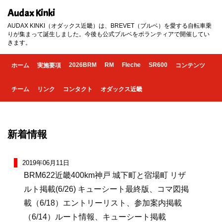
Audax Kinki
AUDAX KINKI（オダックス近畿）は、BREVET（ブルベ）を愛する自転車乗
りが集まって誕生しました。今後も公式ブルベをボランティアで開催してい
きます。
2026BRM
RM
Fleche
SR600
ホーム
実施要項
コンテンツ
チーム
リンク
コンタクト
オダックス近畿
新着情報
2019年06月11日
BRM622近畿400km神戸 城下町と宿場町 リザ
ルト掲載(6/26) キューシート最終版、コマ図掲
載（6/18）エントリーリスト、参加案内掲載
（6/14）ルート情報、キューシート掲載