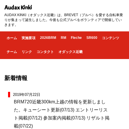
Audax Kinki
AUDAX KINKI（オダックス近畿）は、BREVET（ブルベ）を愛する自転車乗
りが集まって誕生しました。今後も公式ブルベをボランティアで開催してい
きます。
2026BRM
RM
Fleche
SR600
ホーム
実施要項
コンテンツ
チーム
リンク
コンタクト
オダックス近畿
新着情報
2019年07月22日
BRM720近畿300km上越の情報を更新しまし
た。キューシート更新(07/13) エントリーリス
ト掲載(07/12) 参加案内掲載(07/13) リザルト掲
載(07/22)