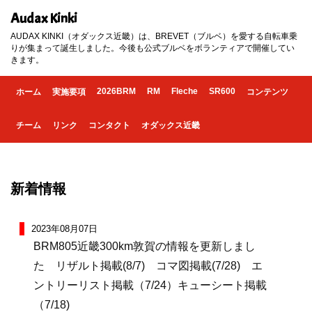
Audax Kinki
AUDAX KINKI（オダックス近畿）は、BREVET（ブルベ）を愛する自転車乗
りが集まって誕生しました。今後も公式ブルベをボランティアで開催してい
きます。
2026BRM
RM
Fleche
SR600
ホーム
実施要項
コンテンツ
チーム
リンク
コンタクト
オダックス近畿
新着情報
2023年08月07日
BRM805近畿300km敦賀の情報を更新しまし
た リザルト掲載(8/7) コマ図掲載(7/28) エ
ントリーリスト掲載（7/24）キューシート掲載
（7/18)