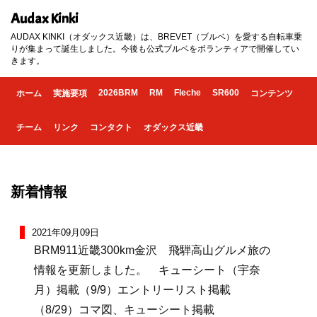
Audax Kinki
AUDAX KINKI（オダックス近畿）は、BREVET（ブルベ）を愛する自転車乗
りが集まって誕生しました。今後も公式ブルベをボランティアで開催してい
きます。
2026BRM
RM
Fleche
SR600
ホーム
実施要項
コンテンツ
チーム
リンク
コンタクト
オダックス近畿
新着情報
2021年09月09日
BRM911近畿300km金沢 飛騨高山グルメ旅の
情報を更新しました。 キューシート（宇奈
月）掲載（9/9）エントリーリスト掲載
（8/29）コマ図、キューシート掲載