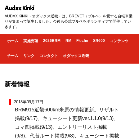
Audax Kinki
AUDAX KINKI（オダックス近畿）は、BREVET（ブルベ）を愛する自転車乗
りが集まって誕生しました。今後も公式ブルベをボランティアで開催してい
きます。
2026BRM
RM
Fleche
SR600
ホーム
実施要項
コンテンツ
チーム
リンク
コンタクト
オダックス近畿
新着情報
2018年09月17日
BRM915近畿600km米原の情報更新。リザルト
掲載(9/17)、キューシート更新ver.1.1.0(9/13)、
コマ図掲載(9/13)、エントリーリスト掲載
(9/8)、代替ルート掲載(9/8)、キューシート掲載