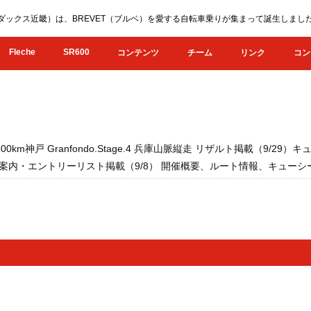
KI（オダックス近畿）は、BREVET（ブルベ）を愛する自転車乗りが集まって誕生し
Fleche
SR600
コンテンツ
チーム
リンク
コン
600km神戸 Granfondo.Stage.4 兵庫山脈縦走 リザルト掲載（9
参加案内・エントリーリスト掲載（9/8） 開催概要、ルート情報、キューシー