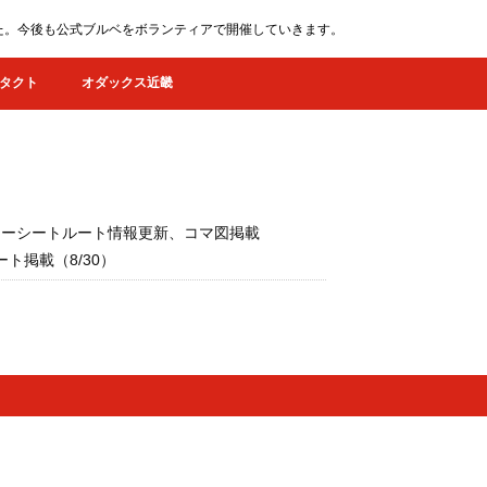
ました。今後も公式ブルベをボランティアで開催していきます。
タクト
オダックス近畿
/29）キューシートルート情報更新、コマ図掲載
ト掲載（8/30）