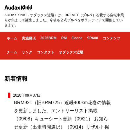
Audax Kinki
AUDAX KINKI（オダックス近畿）は、BREVET（ブルベ）を愛する自転車乗
りが集まって誕生しました。今後も公式ブルベをボランティアで開催してい
きます。
2026BRM
RM
Fleche
SR600
ホーム
実施要項
コンテンツ
チーム
リンク
コンタクト
オダックス近畿
新着情報
2020年09月07日
BRM921（旧BRM725）近畿400km花巻の情報
を更新しました。エントリーリスト掲載
（09/08）キューシート更新（09/21） お知ら
せ更新（出走時間選択）（09/14）リザルト掲