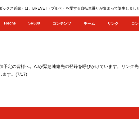
KI（オダックス近畿）は、BREVET（ブルベ）を愛する自転車乗りが集まって誕生し
Fleche
SR600
コンテンツ
チーム
リンク
コン
Pへ参加予定の皆様へ。AJが緊急連絡先の登録を呼びかけています。リン
す。(7/17)