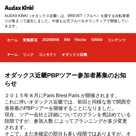
Audax Kinki
AUDAX KINKI（オダックス近畿）は、BREVET（ブルベ）を愛する自転車乗
りが集まって誕生しました。今後も公式ブルベをボランティアで開催してい
きます。
2026BRM
RM
Fleche
SR600
ホーム
実施要項
コンテンツ
チーム
リンク
コンタクト
オダックス近畿
オダックス近畿PBPツアー参加者募集のお知
らせ
２０１５年８月にParis Brest Paris が開催されます。
これに伴いオダックス近畿では、前回と同様な形で関西空
港発着のPBPツアーを開催することになりました。
現在、ツアー会社と詳細についてのプランを煮詰めている
段階ですが、参加人数 によってプランニングが多少変更
されます。
そこで、まだ未確定の部分も多い段階ではありますが、オ