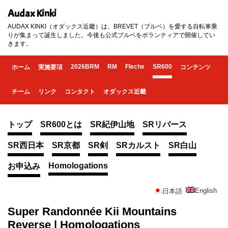
Audax Kinki
AUDAX KINKI（オダックス近畿）は、BREVET（ブルベ）を愛する自転車乗
りが集まって誕生しました。今後も公式ブルベをボランティアで開催してい
きます。
2026BRM
RM
Fleche
SR600
ホーム
実施要項
コンテンツ
チーム
リンク
コンタクト
オダックス近畿
トップ
SR600とは
SR紀伊山地
SRリバース
SR西日本
SR京都
SR剣
SRカルスト
SR白山
Homologations
お申込み
English
日本語
Super Randonnée Kii Mountains
Reverse | Homologations