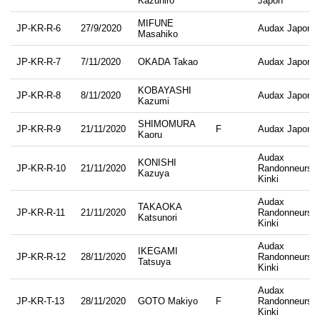
Kazuhiro
Japon
MIFUNE
JP-KR-R-6
27/9/2020
Audax Japon
Masahiko
JP-KR-R-7
7/11/2020
OKADA Takao
Audax Japon
KOBAYASHI
JP-KR-R-8
8/11/2020
Audax Japon
Kazumi
SHIMOMURA
JP-KR-R-9
21/11/2020
F
Audax Japon
Kaoru
Audax
KONISHI
JP-KR-R-10
21/11/2020
Randonneurs
Kazuya
Kinki
Audax
TAKAOKA
JP-KR-R-11
21/11/2020
Randonneurs
Katsunori
Kinki
Audax
IKEGAMI
JP-KR-R-12
28/11/2020
Randonneurs
Tatsuya
Kinki
Audax
JP-KR-T-13
28/11/2020
GOTO Makiyo
F
Randonneurs
Kinki