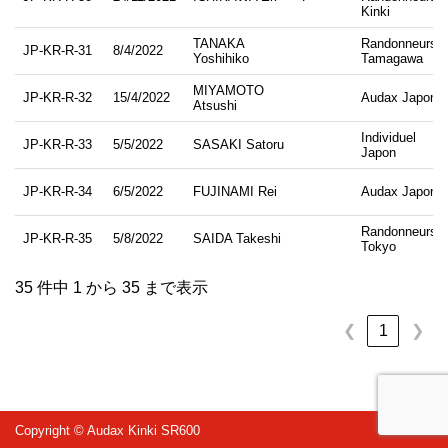
Kinki
TANAKA
Randonneurs
JP-KR-R-31
8/4/2022
Yoshihiko
Tamagawa
MIYAMOTO
JP-KR-R-32
15/4/2022
Audax Japon
Atsushi
Individuel
JP-KR-R-33
5/5/2022
SASAKI Satoru
Japon
JP-KR-R-34
6/5/2022
FUJINAMI Rei
Audax Japon
Randonneurs
JP-KR-R-35
5/8/2022
SAIDA Takeshi
Tokyo
35 件中 1 から 35 まで表示
1
❮
❯
Copyright © Audax Kinki SR600