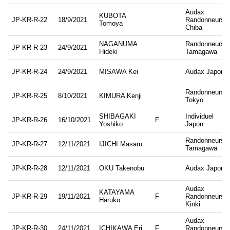
Audax
KUBOTA
JP-KR-R-22
18/9/2021
Randonneurs
Tomoya
Chiba
NAGANUMA
Randonneurs
JP-KR-R-23
24/9/2021
Hideki
Tamagawa
JP-KR-R-24
24/9/2021
MISAWA Kei
Audax Japon
Randonneurs
JP-KR-R-25
8/10/2021
KIMURA Kenji
Tokyo
SHIBAGAKI
Individuel
JP-KR-R-26
16/10/2021
F
Yoshiko
Japon
Randonneurs
JP-KR-R-27
12/11/2021
IJICHI Masaru
Tamagawa
JP-KR-R-28
12/11/2021
OKU Takenobu
Audax Japon
Audax
KATAYAMA
JP-KR-R-29
19/11/2021
F
Randonneurs
Haruko
Kinki
Audax
JP-KR-R-30
24/11/2021
ICHIKAWA Eri
F
Randonneurs