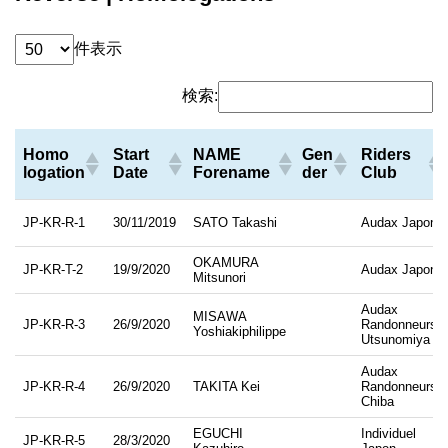
件表示
検索:
Homo
Start
NAME
Gen
Riders
logation
Date
Forename
der
Club
Homo
Start
NAME
Gen
Riders
JP-KR-R-1
30/11/2019
SATO Takashi
Audax Japon
logation
Date
Forename
der
Club
OKAMURA
JP-KR-T-2
19/9/2020
Audax Japon
Mitsunori
Audax
MISAWA
JP-KR-R-3
26/9/2020
Randonneurs
Yoshiakiphilippe
Utsunomiya
Audax
JP-KR-R-4
26/9/2020
TAKITA Kei
Randonneurs
Chiba
EGUCHI
Individuel
JP-KR-R-5
28/3/2020