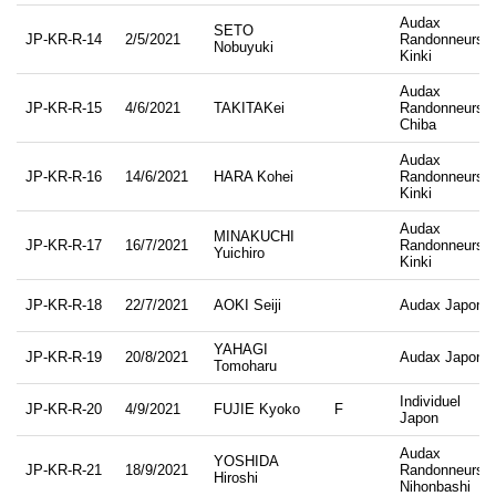
Audax
SETO
JP-KR-R-14
2/5/2021
Randonneurs
Nobuyuki
Kinki
Audax
JP-KR-R-15
4/6/2021
TAKITAKei
Randonneurs
Chiba
Audax
JP-KR-R-16
14/6/2021
HARA Kohei
Randonneurs
Kinki
Audax
MINAKUCHI
JP-KR-R-17
16/7/2021
Randonneurs
Yuichiro
Kinki
JP-KR-R-18
22/7/2021
AOKI Seiji
Audax Japon
YAHAGI
JP-KR-R-19
20/8/2021
Audax Japon
Tomoharu
Individuel
JP-KR-R-20
4/9/2021
FUJIE Kyoko
F
Japon
Audax
YOSHIDA
JP-KR-R-21
18/9/2021
Randonneurs
Hiroshi
Nihonbashi