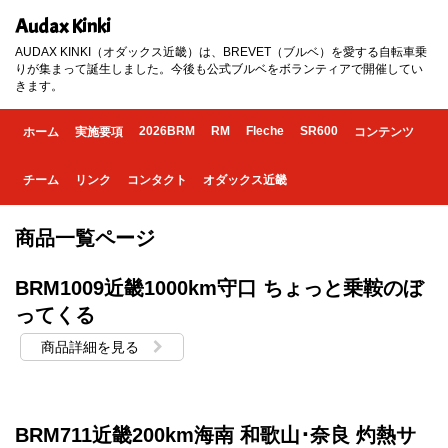
Audax Kinki
AUDAX KINKI（オダックス近畿）は、BREVET（ブルベ）を愛する自転車乗
りが集まって誕生しました。今後も公式ブルベをボランティアで開催してい
きます。
2026BRM
RM
Fleche
SR600
ホーム
実施要項
コンテンツ
チーム
リンク
コンタクト
オダックス近畿
商品一覧ページ
BRM1009近畿1000km守口 ちょっと乗鞍のぼ
ってくる
商品詳細を見る
BRM711近畿200km海南 和歌山･奈良 灼熱サ