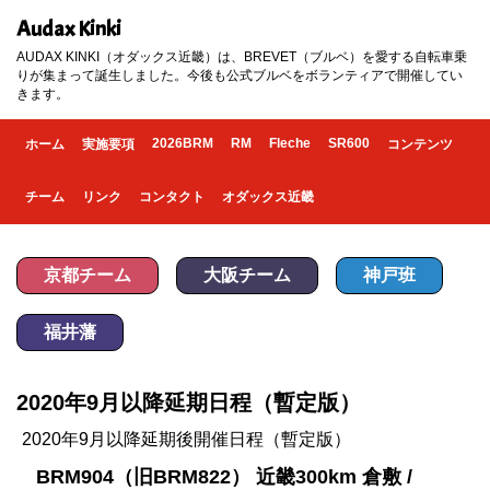
Audax Kinki
AUDAX KINKI（オダックス近畿）は、BREVET（ブルベ）を愛する自転車乗
りが集まって誕生しました。今後も公式ブルベをボランティアで開催してい
きます。
2026BRM
RM
Fleche
SR600
ホーム
実施要項
コンテンツ
チーム
リンク
コンタクト
オダックス近畿
京都チーム
大阪チーム
神戸班
福井藩
2020年9月以降延期日程（暫定版）
2020年9月以降延期後開催日程（暫定版）
BRM904（旧BRM822） 近畿300km 倉敷 /