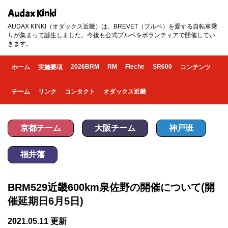
Audax Kinki
AUDAX KINKI（オダックス近畿）は、BREVET（ブルベ）を愛する自転車乗
りが集まって誕生しました。今後も公式ブルベをボランティアで開催してい
きます。
2026BRM
RM
Fleche
SR600
ホーム
実施要項
コンテンツ
チーム
リンク
コンタクト
オダックス近畿
京都チーム
大阪チーム
神戸班
福井藩
BRM529近畿600km泉佐野の開催について(開
催延期日6月5日)
2021.05.11 更新