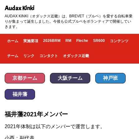
Audax Kinki
AUDAX KINKI（オダックス近畿）は、BREVET（ブルベ）を愛する自転車乗
りが集まって誕生しました。今後も公式ブルベをボランティアで開催してい
きます。
2026BRM
RM
Fleche
SR600
ホーム
実施要項
コンテンツ
チーム
リンク
コンタクト
オダックス近畿
京都チーム
大阪チーム
神戸班
福井藩
福井藩2021年メンバー
2021年体制は以下のメンバーで運営します。
小西：副代表