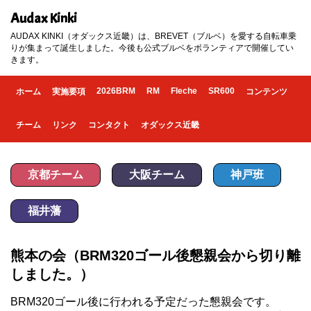
Audax Kinki
AUDAX KINKI（オダックス近畿）は、BREVET（ブルベ）を愛する自転車乗
りが集まって誕生しました。今後も公式ブルベをボランティアで開催してい
きます。
2026BRM
RM
Fleche
SR600
ホーム
実施要項
コンテンツ
チーム
リンク
コンタクト
オダックス近畿
京都チーム
大阪チーム
神戸班
福井藩
熊本の会（BRM320ゴール後懇親会から切り離
しました。）
BRM320ゴール後に行われる予定だった懇親会です。