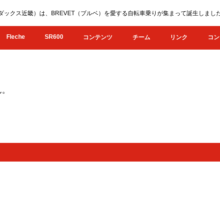
KI（オダックス近畿）は、BREVET（ブルベ）を愛する自転車乗りが集まって誕生し
Fleche
SR600
コンテンツ
チーム
リンク
コン
ん。