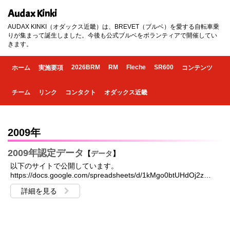
Audax Kinki
AUDAX KINKI（オダックス近畿）は、BREVET（ブルベ）を愛する自転車乗
りが集まって誕生しました。今後も公式ブルベをボランティアで開催してい
きます。
2026BRM
RM
Fleche
SR600
ホーム
実施要項
コンテンツ
チーム
リンク
コンタクト
オダックス近畿
2009年
2009年認定データ
【
データ
】
以下のサイトで公開しています。
https://docs.google.com/spreadsheets/d/1kMgo0btUHdOj2z…
詳細を見る