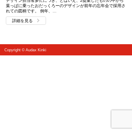
デザイン担当者多忙につき、とはいえ、2提案したものの中から
葉っぱに乗ったおだっくろーのデザインが前年の忘年会で採用さ
れての図柄です。 例年、…
詳細を見る
Copyright © Audax Kinki