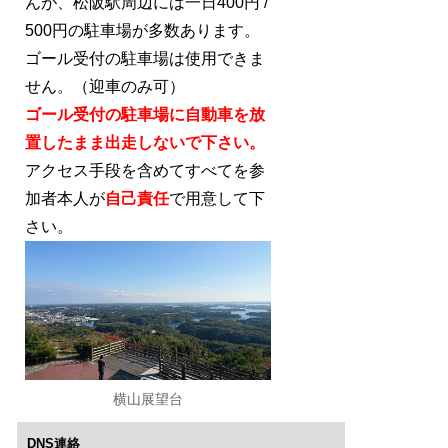
んが、松阪駅周辺には一日400円 /
500円の駐車場が多数あります。
ゴール受付の駐車場は使用できま
せん。（迎車のみ可）
ゴール受付の駐車場に自動車を放
置したまま出走しないで下さい。
アクセス手段を含めてすべてを参
加者本人が
自己責任
で用意して下
さい。
横山展望台
DNS連絡