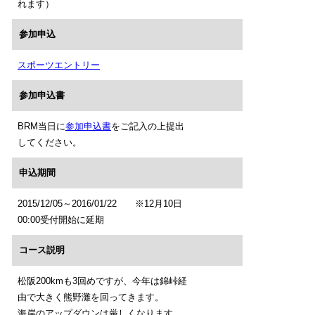
れます）
参加申込
スポーツエントリー
参加申込書
BRM当日に
参加申込書
をご記入の上提出
してください。
申込期間
2015/12/05～2016/01/22 ※12月10日
00:00受付開始に延期
コース説明
松阪200kmも3回めですが、今年は錦峠経
由で大きく熊野灘を回ってきます。
海岸のアップダウンは厳しくなります