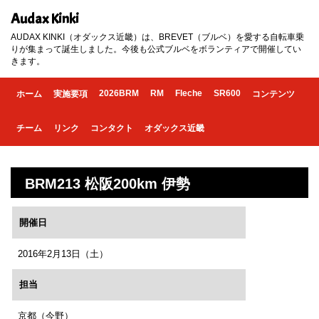
Audax Kinki
AUDAX KINKI（オダックス近畿）は、BREVET（ブルベ）を愛する自転車乗
りが集まって誕生しました。今後も公式ブルベをボランティアで開催してい
きます。
2026BRM
RM
Fleche
SR600
ホーム
実施要項
コンテンツ
チーム
リンク
コンタクト
オダックス近畿
BRM213 松阪200km 伊勢
開催日
2016年2月13日（土）
担当
京都（今野）