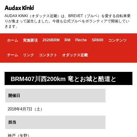
Audax Kinki
AUDAX KINKI（オダックス近畿）は、BREVET（ブルベ）を愛する自転車乗
りが集まって誕生しました。今後も公式ブルベをボランティアで開催してい
きます。
2026BRM
RM
Fleche
SR600
ホーム
実施要項
コンテンツ
チーム
リンク
コンタクト
オダックス近畿
BRM407川西200km 竜とお城と酷道と
開催日
2018年4月7日（土）
担当
神戸（矢野）