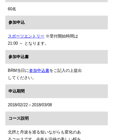
60名
参加申込
スポーツエントリー
※受付開始時間は
21:00 ～ となります。
参加申込書
BRM当日に
参加申込書
をご記入の上提出
してください。
申込期間
2018/02/22～2018/03/08
コース説明
北摂と丹波を巡る短いながらも変化のあ
るコースです。今年も沿線の美しい桜を