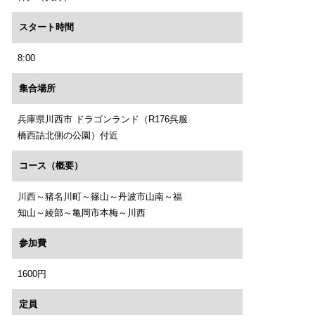
スタート時間
8:00
集合場所
兵庫県川西市 ドラゴンランド（R176呉服
橋西詰北側の公園）付近
コース（概要）
川西～猪名川町～篠山～丹波市山南～福
知山～綾部～亀岡市本梅～川西
参加費
1600円
定員