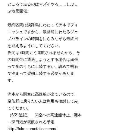
ところで走るのはマズイやろ……しぶし
ぶ地元開催。
最終区間は淡路島にわたって洲本でフィ
ニッシュですから、淡路島にわたるジェ
ノバラインの時間をにらみながら最終日
を迎えるようにしてください。
夜間は7時間近く運航されませんから、そ
の時間帯に通過しようとする場合は頑張
って夜のうちに上陸するか、諦めて明石
で泊まって翌朝上陸する必要がありま
す。
洲本から関空に高速船が出ているので、
泉佐野に戻りたい人は利用も検討してみ
てください。
（6/21追記） 関空への高速船休止。洲本
→深日港が就航される予定
http://fuke-sumotoliner.com/