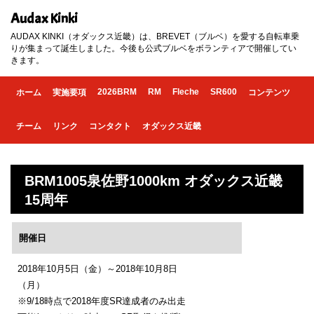
Audax Kinki
AUDAX KINKI（オダックス近畿）は、BREVET（ブルベ）を愛する自転車乗
りが集まって誕生しました。今後も公式ブルベをボランティアで開催してい
きます。
2026BRM
RM
Fleche
SR600
ホーム
実施要項
コンテンツ
チーム
リンク
コンタクト
オダックス近畿
BRM1005泉佐野1000km オダックス近畿
15周年
開催日
2018年10月5日（金）～2018年10月8日
（月）
※9/18時点で2018年度SR達成者のみ出走