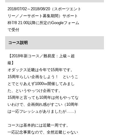
2018/07/02～2018/08/20（スポーツエント
リー／ノーサポート募集期間）サポート
枠7/8 21:00以降に所定のGoogleフォーム
で受付
コース説明
【2018年新コース／難易度：上級～超
級】
オダックス近畿は今年で15周年です。
15周年らしい企画をしよう！ というこ
とでとりあえず1000㎞開催してみまし
た、というやっつけ企画です。
15周年と言っても10周年は何もやってな
いわけで、企画倒れ感がすごい（10周年
は一応フレッシュがありましたが……）
コースは基本的には近畿一周です。
一応記念事業なので、全然近畿じゃない