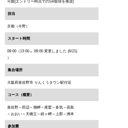
可能(エントリー時点でのSR取得を推奨)
担当
京都（今野）
スタート時間
09:00（13:00→ 09:00 変更しました (6/21)
）
集合場所
大阪府泉佐野市 りんくうタウン駅付近
コース（概要）
泉佐野～田辺～潮岬～尾鷲～多気～高島
～おおい～天橋立～経ヶ岬～上郡～洲本
参加費