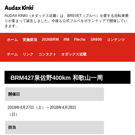
Audax Kinki
AUDAX KINKI（オダックス近畿）は、BREVET（ブルベ）を愛する自転車乗
りが集まって誕生しました。今後も公式ブルベをボランティアで開催してい
きます。
2026BRM
RM
Fleche
SR600
ホーム
実施要項
コンテンツ
チーム
リンク
コンタクト
オダックス近畿
BRM427泉佐野400km 和歌山一周
開催日
2019年4月27日（土）～2018年4月28日
（日）
担当