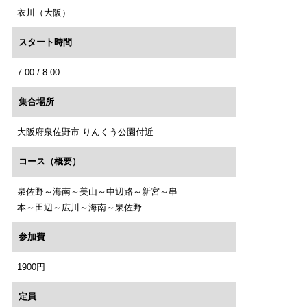
衣川（大阪）
スタート時間
7:00 / 8:00
集合場所
大阪府泉佐野市 りんくう公園付近
コース（概要）
泉佐野～海南～美山～中辺路～新宮～串
本～田辺～広川～海南～泉佐野
参加費
1900円
定員