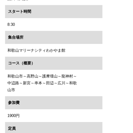
スタート時間
8:30
集合場所
和歌山マリーナシティわかやま館
コース（概要）
和歌山市～高野山～護摩壇山～龍神村～
中辺路～新宮～串本～田辺～広川～和歌
山市
参加費
1900円
定員