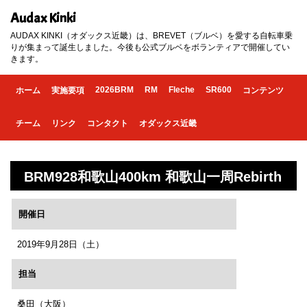
Audax Kinki
AUDAX KINKI（オダックス近畿）は、BREVET（ブルベ）を愛する自転車乗
りが集まって誕生しました。今後も公式ブルベをボランティアで開催してい
きます。
2026BRM
RM
Fleche
SR600
ホーム
実施要項
コンテンツ
チーム
リンク
コンタクト
オダックス近畿
BRM928和歌山400km 和歌山一周Rebirth
開催日
2019年9月28日（土）
担当
桑田（大阪）