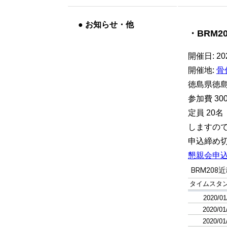
●
お知らせ・他
・BRM2
開催日: 202
開催地:
骨
徳島県徳島
参加費 3
定員 20
しますの
申込締め切り
懇親会申