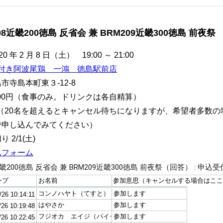
08近畿200徳島 反省会 兼 BRM209近畿300徳島 前夜祭
0 年 2 月 8 日（土） 19:00 ～ 21:00
付き阿波尾鶏 一鴻 徳島駅前店
市寺島本町東３-12-8
000円（食事のみ。ドリンクは各自精算）
名（20名を超えるとキャンセル待ちになりますが、希望者多数
で申し込んでみてください）
 2/1(土)
込フォーム