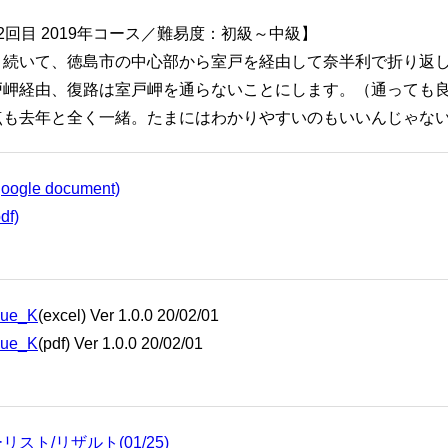
2回目 2019年コース／難易度：初級～中級】
き続いて、徳島市の中心部から室戸を経由して奈半利で折り返
戸岬経由、復路は室戸岬を通らないことにします。（通っても
点も去年と全く一緒。たまにはわかりやすいのもいいんじゃな
gle document)
f)
que_K
(excel) Ver 1.0.0 20/02/01
que_K
(pdf) Ver 1.0.0 20/02/01
スト/リザルト(01/25)