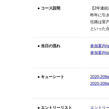
●
コース説明
【2年連続
昨年に引
往路は室
といった
●
当日の流れ
参加案内(goo
参加案内(pd
●
キューシート
2020-209
2020-209
●
エントリーリスト
エントリーリ