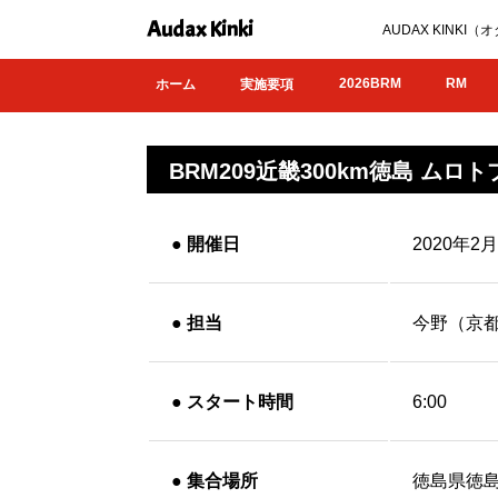
Audax Kinki
AUDAX KIN
2026BRM
RM
ホーム
実施要項
BRM209近畿300km徳島 ムロ
●
開催日
2020年2月
●
担当
今野（京
●
スタート時間
6:00
●
集合場所
徳島県徳