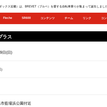
KI（オダックス近畿）は、BREVET（ブルベ）を愛する自転車乗りが集まって誕生し
Fleche
SR600
コンテンツ
チーム
リンク
コン
トプラス
9日(日)
都）
島市藍場浜公園付近