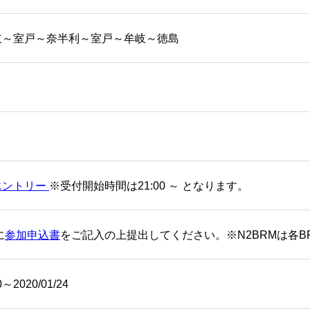
岐～室戸～奈半利～室戸～牟岐～徳島
エントリー
※受付開始時間は21:00 ～ となります。
に
参加申込書
をご記入の上提出してください。※N2BRMは各
0～2020/01/24