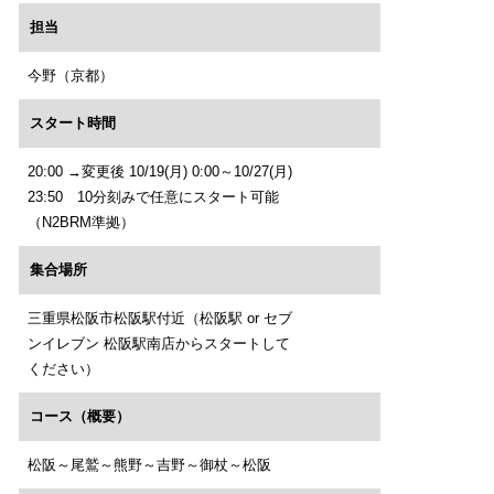
担当
今野（京都）
スタート時間
20:00 →変更後 10/19(月) 0:00～10/27(月)
23:50 10分刻みで任意にスタート可能
（N2BRM準拠）
集合場所
三重県松阪市松阪駅付近（松阪駅 or セブ
ンイレブン 松阪駅南店からスタートして
ください）
コース（概要）
松阪～尾鷲～熊野～吉野～御杖～松阪