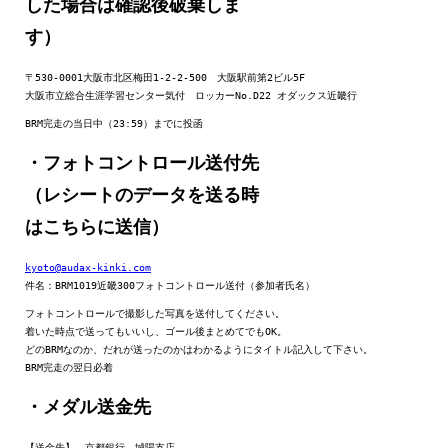
した場合は確認後破棄しま
す）
〒530-0001大阪市北区梅田1-2-2-500　大阪駅前第2ビル5F

大阪市立総合生涯学習センター気付　ロッカーNo.D22 オダックス近畿行
BRM完走の当日中（23:59）までに投函
・フォトコントロール送付先
（レシートのデータを送る時
はこちらに送信）
kyoto@audax-kinki.com
件名：BRM1019近畿300フォトコントロール送付（参加者氏名）
フォトコントロールで撮影した写真を送付してください。

着いた時点で送ってもいいし、ゴール後まとめてでもOK。

どのBRMなのか、だれが送ったのかはわかるようにタイトル記入して下さい。

BRM完走の翌日必着
・メダル送金先
【送金先】　
京都
銀行
　城陽支店
