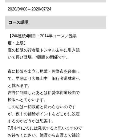
2020/04/06～2020/07/24
コース説明
【2年連続4回目：2014年コース／難易
度：上級】
夏の松阪の行者還トンネル去年に引き続
いて再び登場。4回目の開催です。
夜に松阪を出立し尾鷲・熊野市を経由し
て、早朝より大峰山中 旧行者還林道へ
と挑みます。
吉野に到達したあとは伊勢本街道経由で
松阪へと向かいます。
この辺は一切以前と変わらないのです
が、夜中の補給ポイントをどこかに設定
するのかどうかは思案中。
7月中旬ごろには発表すると思いますので
お待ちください。熊野から吉野まで補給