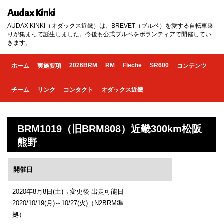
Audax Kinki
AUDAX KINKI（オダックス近畿）は、BREVET（ブルベ）を愛する自転車乗
りが集まって誕生しました。今後も公式ブルベをボランティアで開催してい
きます。
2026BRM
RM
Fleche
SR600
ホーム
実施要項
コンテンツ
チーム
リンク
コンタクト
オダックス近畿
BRM1019（旧BRM808）近畿300km松阪
熊野
開催日
2020年8月8日(土)→変更後 出走可能日
2020/10/19(月)～10/27(火)（N2BRM準
拠）