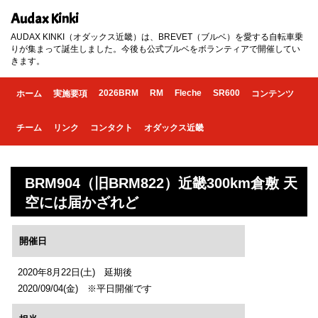
Audax Kinki
AUDAX KINKI（オダックス近畿）は、BREVET（ブルベ）を愛する自転車乗
りが集まって誕生しました。今後も公式ブルベをボランティアで開催してい
きます。
2026BRM
RM
Fleche
SR600
ホーム
実施要項
コンテンツ
チーム
リンク
コンタクト
オダックス近畿
BRM904（旧BRM822）近畿300km倉敷 天
空には届かざれど
開催日
2020年8月22日(土) 延期後
2020/09/04(金) ※平日開催です