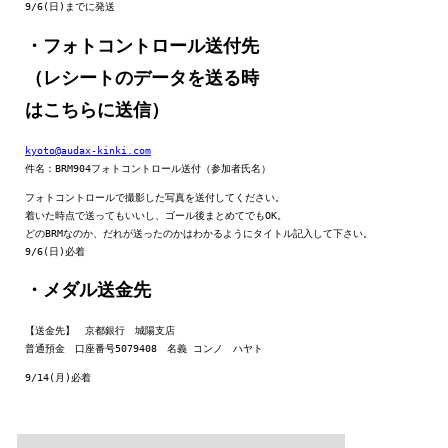
9/6(日)までに発送
・フォトコントロール送付先
（レシートのデータを送る時
はこちらに送信）
kyoto@audax-kinki.com
件名：BRM904フォトコントロール送付（参加者氏名）
フォトコントロールで撮影した写真を送付してください。

着いた時点で送ってもいいし、ゴール後まとめてでもOK。

どのBRMなのか、だれが送ったのかはわかるようにタイトル記入して下さい。

9/6(日)必着
・メダル送金先
【送金先】　
京都
銀行
　城陽支店

普通預金　口座番号5079408　名義 コンノ　ハヤト
9/14(月)必着