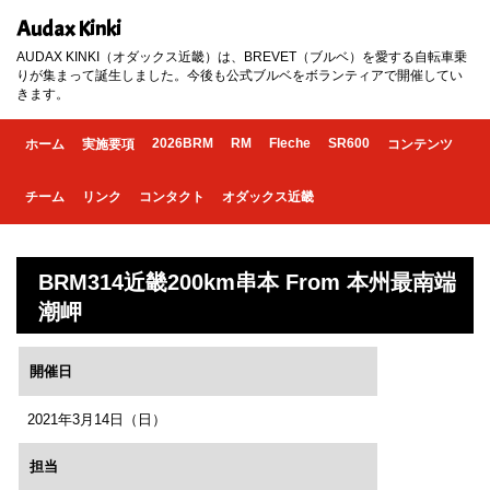
Audax Kinki
AUDAX KINKI（オダックス近畿）は、BREVET（ブルベ）を愛する自転車乗
りが集まって誕生しました。今後も公式ブルベをボランティアで開催してい
きます。
2026BRM
RM
Fleche
SR600
ホーム
実施要項
コンテンツ
チーム
リンク
コンタクト
オダックス近畿
BRM314近畿200km串本 From 本州最南端
潮岬
開催日
2021年3月14日（日）
担当