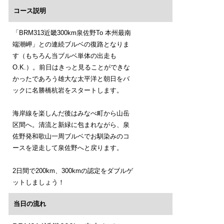
コース説明
「BRM313近畿300km泉佐野To 本州最南
端潮岬」との連続ブルベの復路となりま
す（もちろん当ブルベ単体の出走も
O.K.）。前日はきっと見ることができな
かったであろう雄大な太平洋と朝日をバ
ックに名勝橋杭岩をスタートします。
海岸線を楽しんだ後はみなべ町から山岳
区間へ。清流と新緑に包まれながら、泉
佐野発和歌山一周ブルベでお馴染みのコ
ースを逆走して泉佐野へと戻ります。
2日間で200km、300kmの認定をダブルゲ
ットしましょう！
当日の流れ