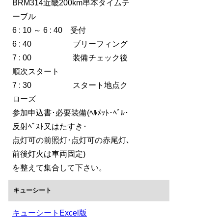
BRM314近畿200km串本タイムテ
ーブル
6 : 10 ～ 6 : 40 受付
6 : 40 ブリーフィング
7 : 00 装備チェック後
順次スタート
7 : 30 スタート地点ク
ローズ
参加申込書･必要装備(ﾍﾙﾒｯﾄ･ﾍﾞﾙ･
反射ﾍﾞｽﾄ又はたすき･
点灯可の前照灯･点灯可の赤尾灯､
前後灯火は車両固定)
を整えて集合して下さい。
キューシート
キューシートExcel版