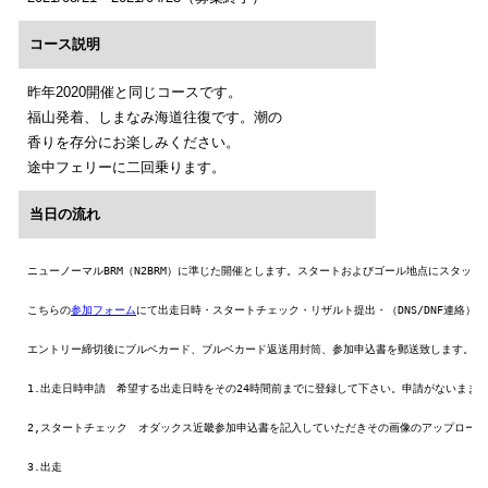
コース説明
昨年2020開催と同じコースです。
福山発着、しまなみ海道往復です。潮の
香りを存分にお楽しみください。
途中フェリーに二回乗ります。
当日の流れ
ニューノーマルBRM（N2BRM）に準じた開催とします。スタートおよびゴール地点にスタッフ
こちらの
参加フォーム
にて出走日時・スタートチェック・リザルト提出・（DNS/DNF連絡）を
エントリー締切後にブルベカード、ブルベカード返送用封筒、参加申込書を郵送致します。（5/
1.出走日時申請　希望する出走日時をその24時間前までに登録して下さい。申請がないまま出
2,スタートチェック　オダックス近畿参加申込書を記入していただきその画像のアップロード
3.出走
