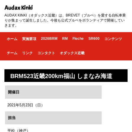
Audax Kinki
AUDAX KINKI（オダックス近畿）は、BREVET（ブルベ）を愛する自転車乗
りが集まって誕生しました。今後も公式ブルベをボランティアで開催してい
きます。
2026BRM
RM
Fleche
SR600
ホーム
実施要項
コンテンツ
チーム
リンク
コンタクト
オダックス近畿
BRM523近畿200km福山 しまなみ海道
開催日
2021年5月23日（日）
担当
平松（神戸）