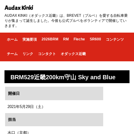
Audax Kinki
AUDAX KINKI（オダックス近畿）は、BREVET（ブルベ）を愛する自転車乗
りが集まって誕生しました。今後も公式ブルベをボランティアで開催してい
きます。
2026BRM
RM
Fleche
SR600
ホーム
実施要項
コンテンツ
チーム
リンク
コンタクト
オダックス近畿
BRM529近畿200km守山 Sky and Blue
開催日
2021年5月29日（土）
担当
水口（京都）