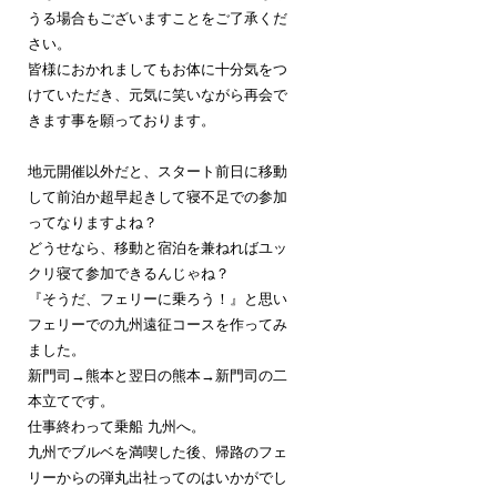
うる場合もございますことをご了承くだ
さい。
皆様におかれましてもお体に十分気をつ
けていただき、元気に笑いながら再会で
きます事を願っております。
地元開催以外だと、スタート前日に移動
して前泊か超早起きして寝不足での参加
ってなりますよね？
どうせなら、移動と宿泊を兼ねればユッ
クリ寝て参加できるんじゃね？
『そうだ、フェリーに乗ろう！』と思い
フェリーでの九州遠征コースを作ってみ
ました。
新門司→熊本と翌日の熊本→新門司の二
本立てです。
仕事終わって乗船 九州へ。
九州でブルベを満喫した後、帰路のフェ
リーからの弾丸出社ってのはいかがでし