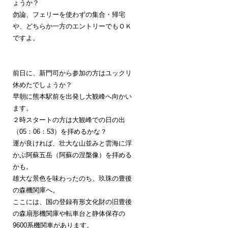
ょうか？
勿論、フェリーを使わずの集合・帰宅
や、どちらか一方のエントリーでもＯＫ
ですよ。
前日に、新門司から参加の方はユックリ
休めたでしょうか？
早朝に熊本駅前を出発し大観峰へ向かい
ます。
２時スタートの方は大観峰での日の出
（05：06：53）を拝めるかな？
運が良ければ、壮大な山並みと雲海に浮
かぶ阿蘇五岳（阿蘇の涅槃像）を拝める
かも。
雄大な景色を味わったのち、玖珠の豊後
の森機関庫へ。
ここには、国の登録有形文化財の旧豊後
の森扇形機関庫や転車台と静体保存の
9600系機関車があります。