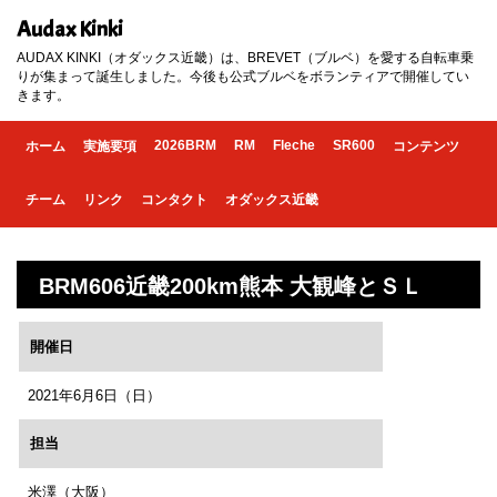
Audax Kinki
AUDAX KINKI（オダックス近畿）は、BREVET（ブルベ）を愛する自転車乗
りが集まって誕生しました。今後も公式ブルベをボランティアで開催してい
きます。
2026BRM
RM
Fleche
SR600
ホーム
実施要項
コンテンツ
チーム
リンク
コンタクト
オダックス近畿
BRM606近畿200km熊本 大観峰とＳＬ
開催日
2021年6月6日（日）
担当
米澤（大阪）