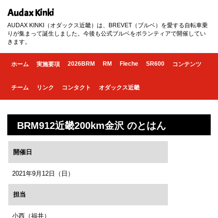
Audax Kinki
AUDAX KINKI（オダックス近畿）は、BREVET（ブルベ）を愛する自転車乗
りが集まって誕生しました。今後も公式ブルベをボランティアで開催してい
きます。
2026BRM
RM
Fleche
SR600
ホーム
実施要項
コンテンツ
チーム
リンク
コンタクト
オダックス近畿
BRM912近畿200km金沢 のとはん
開催日
2021年9月12日（日）
担当
小西（福井）