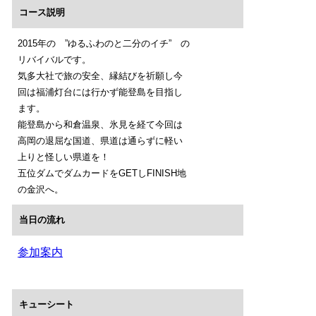
コース説明
2015年の ”ゆるふわのと二分のイチ” の
リバイバルです。
気多大社で旅の安全、縁結びを祈願し今
回は福浦灯台には行かず能登島を目指し
ます。
能登島から和倉温泉、氷見を経て今回は
高岡の退屈な国道、県道は通らずに軽い
上りと怪しい県道を！
五位ダムでダムカードをGETしFINISH地
の金沢へ。
当日の流れ
参加案内
キューシート