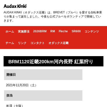
Audax Kinki
AUDAX KINKI（オダックス近畿）は、BREVET（ブルベ）を愛する自転車乗
りが集まって誕生しました。今後も公式ブルベをボランティアで開催してい
きます。
2026BRM
RM
Fleche
SR600
ホーム
実施要項
コンテンツ
チーム
リンク
コンタクト
オダックス近畿
BRM1120近畿200km河内長野 紅葉狩り
開催日
2021年11月20日（土）
担当
米澤（大阪）