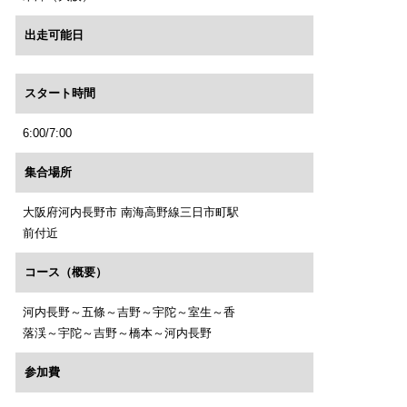
出走可能日
スタート時間
6:00/7:00
集合場所
大阪府河内長野市 南海高野線三日市町駅
前付近
コース（概要）
河内長野～五條～吉野～宇陀～室生～香
落渓～宇陀～吉野～橋本～河内長野
参加費