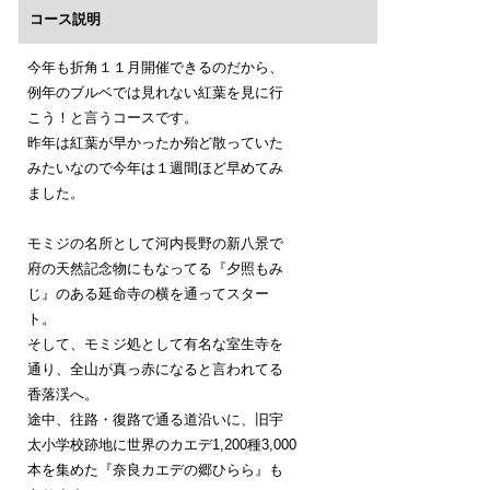
コース説明
今年も折角１１月開催できるのだから、
例年のブルベでは見れない紅葉を見に行
こう！と言うコースです。
昨年は紅葉が早かったか殆ど散っていた
みたいなので今年は１週間ほど早めてみ
ました。
モミジの名所として河内長野の新八景で
府の天然記念物にもなってる『夕照もみ
じ』のある延命寺の横を通ってスター
ト。
そして、モミジ処として有名な室生寺を
通り、全山が真っ赤になると言われてる
香落渓へ。
途中、往路・復路で通る道沿いに、旧宇
太小学校跡地に世界のカエデ1,200種3,000
本を集めた『奈良カエデの郷ひらら』も