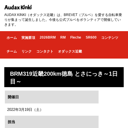
Audax Kinki
AUDAX KINKI（オダックス近畿）は、BREVET（ブルベ）を愛する自転車乗
りが集まって誕生しました。今後も公式ブルベをボランティアで開催してい
きます。
2026BRM
RM
Fleche
SR600
ホーム
実施要項
コンテンツ
チーム
リンク
コンタクト
オダックス近畿
BRM319近畿200km徳島 とさにっき～1日
目～
開催日
2022年3月19日（土）
担当