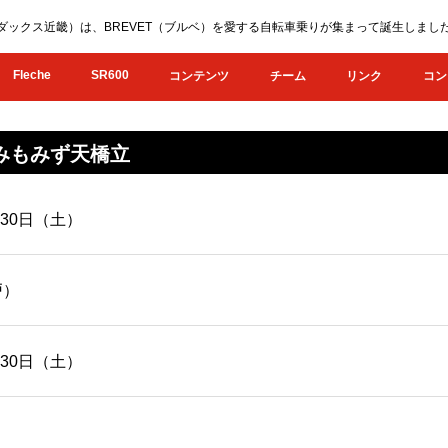
KI（オダックス近畿）は、BREVET（ブルベ）を愛する自転車乗りが集まって誕生し
Fleche
SR600
コンテンツ
チーム
リンク
コン
ふみもみず天橋立
月30日（土）
戸）
月30日（土）