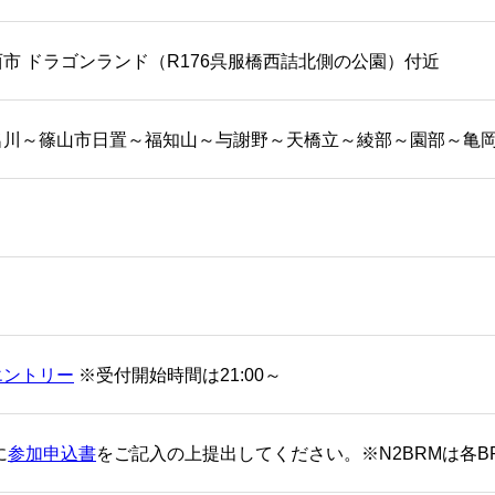
市 ドラゴンランド（R176呉服橋西詰北側の公園）付近
名川～篠山市日置～福知山～与謝野～天橋立～綾部～園部～亀
エントリー
※受付開始時間は21:00～
に
参加申込書
をご記入の上提出してください。※N2BRMは各