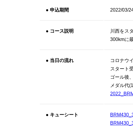
●
申込期間
2022/03/2
●
コース説明
川西をス
300km
●
当日の流れ
コロナウ
スタート
ゴール後
メダル代(
2022_BRM
●
キューシート
BRM430_3
BRM430_3