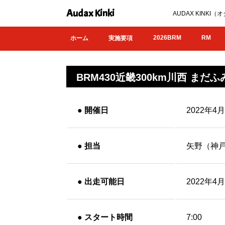
Audax Kinki
AUDAX KIN
2026BRM
RM
ホーム
実施要項
BRM430近畿300km川西 まだ
●
開催日
2022年4
●
担当
矢野（神
●
出走可能日
2022年4
●
スタート時間
7:00