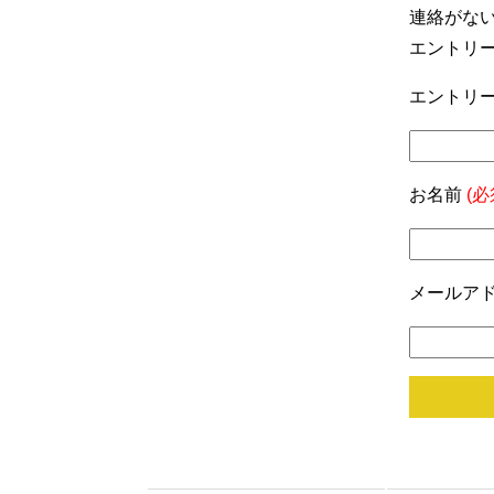
連絡がな
エントリ
エントリー
お名前
(必
メールア