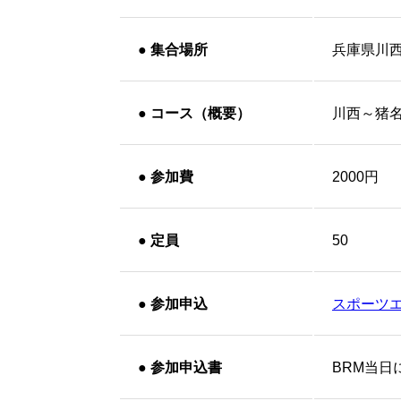
●
集合場所
兵庫県川西
●
コース（概要）
川西～猪
●
参加費
2000円
●
定員
50
●
参加申込
スポーツ
●
参加申込書
BRM当日