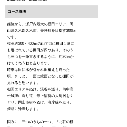
コース説明
姫路から、瀬戸内最大の棚田エリア、岡
山県久米郡久米南、美咲町を目指す300㎞
です。
標高約300～400ｍの山間部に棚田百選に
も選ばれている棚田が四つあり、そのう
ち三つを一筆書きするように、約20㎞か
けてうねうねと走ります。
時季は田に水が引かれ田植えも終った
頃。きっと、一面に鏡面となった棚田が
見れると思います。
棚田エリアをぬけ、渓谷を巡り、備中高
松城跡に寄り道、最上稲荷の大鳥居をく
ぐり、岡山市街をぬけ、海岸線を走り、
姫路に帰着します。
因みに、三つのうちの一つ、『北荘の棚