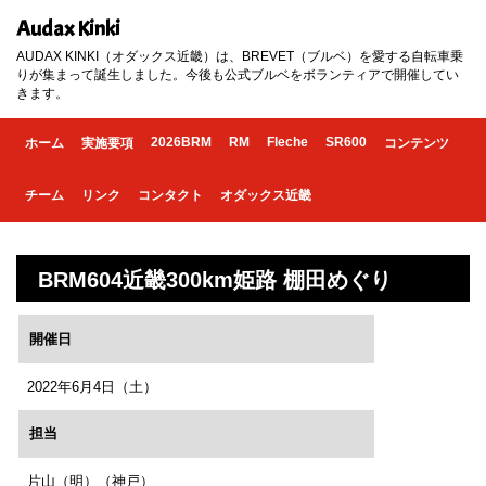
Audax Kinki
AUDAX KINKI（オダックス近畿）は、BREVET（ブルベ）を愛する自転車乗
りが集まって誕生しました。今後も公式ブルベをボランティアで開催してい
きます。
2026BRM
RM
Fleche
SR600
ホーム
実施要項
コンテンツ
チーム
リンク
コンタクト
オダックス近畿
BRM604近畿300km姫路 棚田めぐり
開催日
2022年6月4日（土）
担当
片山（明）（神戸）