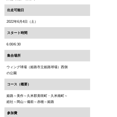
出走可能日
2022年6月4日（土）
スタート時間
6:00/6:30
集合場所
ウィング球場（姫路市立姫路球場）西側
の公園
コース（概要）
姫路～美作～久米郡美咲町・久米南町～
総社～岡山～備前～赤穂～姫路
参加費