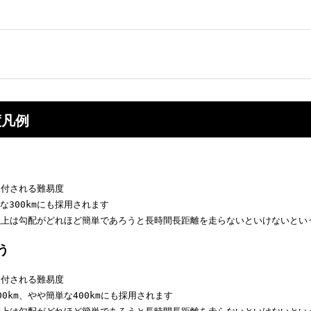
度凡例
に付される難易度

な300kmにも採用されます

m以上は勾配がどれほど簡単であろうと長時間長距離を走らないといけないと
う
に付される難易度

0km、やや簡単な400kmにも採用されます
