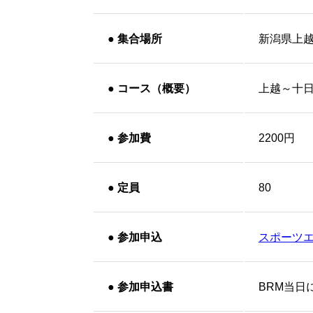
●
集合場所
新潟県上
●
コース（概要）
上越～十
●
参加費
2200円
●
定員
80
●
参加申込
スポーツ
●
参加申込書
BRM当日