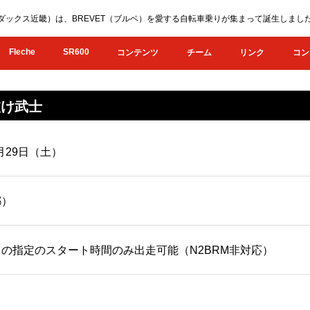
KI（オダックス近畿）は、BREVET（ブルベ）を愛する自転車乗りが集まって誕生し
Fleche
SR600
コンテンツ
チーム
リンク
コン
抜け武士
0月29日（土）
都）
の指定のスタート時間のみ出走可能（N2BRM非対応）