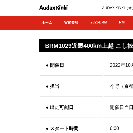
Audax Kinki
AUDAX KIN
2026BRM
RM
ホーム
実施要項
BRM1029近畿400km上越 こし
●
開催日
2022年1
●
担当
今野（京
●
出走可能日
開催日当日
●
スタート時間
6:00