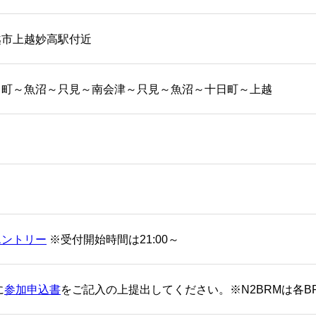
越市上越妙高駅付近
日町～魚沼～只見～南会津～只見～魚沼～十日町～上越
エントリー
※受付開始時間は21:00～
に
参加申込書
をご記入の上提出してください。※N2BRMは各