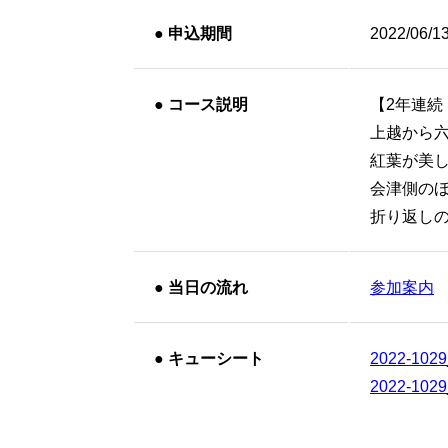
●
申込期間
2022/06/1
●
コース説明
【2年連続
上越から
紅葉が美
会津側の
折り返し
●
当日の流れ
参加案内
●
キューシート
2022-102
2022-102