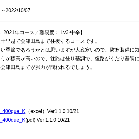
3～2022/10/07
：2021年コース／難易度： Lv3-中辛】
六十里越で会津田島まで往復するコースです。
しい季節であろうかとは思いますが大変寒いので、防寒装備に
ほうが標高が高いので、往路は登り基調で、復路がくだり基調
の会津田島までが脚力が問われるでしょう。
9_400que_K
（excel）Ver1.1.0 10/21
9_400que_K
(pdf) Ver 1.1.0 10/21