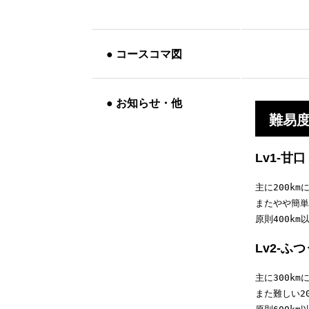
●
コースコマ図
●
お知らせ・他
難易
Lv1-甘口
主に200km
またやや簡単
原則400k
Lv2-ふつ
主に300km
また難しい20