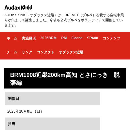
Audax Kinki
AUDAX KINKI（オダックス近畿）は、BREVET（ブルベ）を愛する自転車乗
りが集まって誕生しました。今後も公式ブルベをボランティアで開催してい
きます。
2026BRM
RM
Fleche
SR600
ホーム
実施要項
コンテンツ
チーム
リンク
コンタクト
オダックス近畿
BRM1008近畿200km高知 とさにっき 脱
藩編
開催日
2023年10月8日（日）
担当