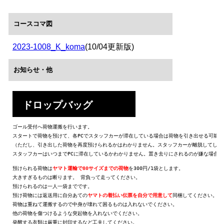
コースコマ図
2023-1008_K_koma
(10/04更新版)
お知らせ・他
ドロップバッグ
ゴール受付へ荷物運搬を行います。 

スタートで荷物を預けて、各PCでスタッフカーが滞在している場合は荷物を引き出せる可能性
（ただし、引き出した荷物を再度預けられるかはわかりません。スタッフカーが離脱してしまっ
スタッフカーはいつまでPCに滞在しているかわかりません。置き去りにされるのが嫌な場合
預けられる荷物は
ヤマト運輸で80サイズま​での荷物
を​300円/1袋​とします。

大きすぎるものは断ります。 背負って走ってください。

預けられるのは一人一袋までです。

預け荷物には返送用に自分あての
ヤマトの着払い伝票を
自分で用意して​
同梱してください。リ
荷物は重ねて運搬するので中身が壊れて困るものは入れないでください。

他の荷物を傷つけるような突起物を入れないでください。

発酵する衣類は厳重に封印するなど工夫してください。
