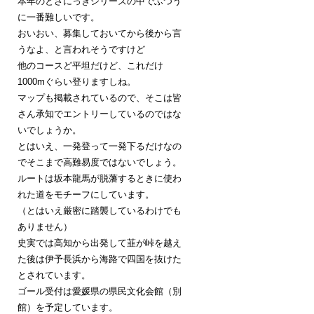
本年のとさにっきシリーズの中でふつう
に一番難しいです。
おいおい、募集しておいてから後から言
うなよ、と言われそうですけど
他のコースど平坦だけど、これだけ
1000mぐらい登りますしね。
マップも掲載されているので、そこは皆
さん承知でエントリーしているのではな
いでしょうか。
とはいえ、一発登って一発下るだけなの
でそこまで高難易度ではないでしょう。
ルートは坂本龍馬が脱藩するときに使わ
れた道をモチーフにしています。
（とはいえ厳密に踏襲しているわけでも
ありません）
史実では高知から出発して韮が峠を越え
た後は伊予長浜から海路で四国を抜けた
とされています。
ゴール受付は愛媛県の県民文化会館（別
館）を予定しています。