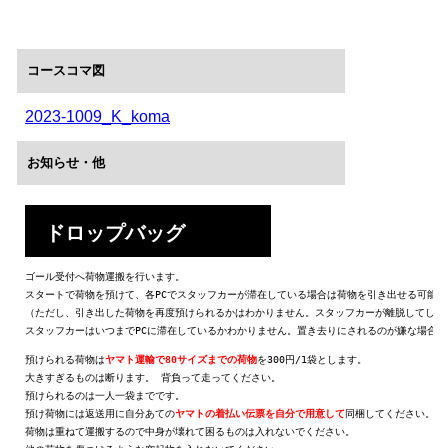
コースコマ図
2023-1009_K_koma
お知らせ・他
ドロップバッグ
ゴール受付へ荷物運搬を行います。 

スタートで荷物を預けて、各PCでスタッフカーが滞在している場合は荷物を引き出せる可能性
（ただし、引き出した荷物を再度預けられるかはわかりません。スタッフカーが離脱してしまっ
スタッフカーはいつまでPCに滞在しているかわかりません。置き去りにされるのが嫌な場合
預けられる荷物は
ヤマト運輸で80サイズま​での荷物
を​300円/1袋​とします。

大きすぎるものは断ります。 背負って走ってください。

預けられるのは一人一袋までです。

預け荷物には返送用に自分あての
ヤマトの着払い伝票を
​自分で用意して​
同梱してください。リ
荷物は重ねて運搬するので中身が壊れて困るものは入れないでください。
