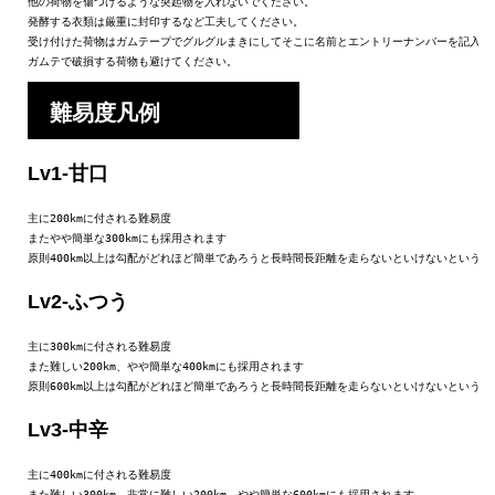
他の荷物を傷つけるような突起物を入れないでください。

発酵する衣類は厳重に封印するなど工夫してください。

受け付けた荷物はガムテープでグルグルまきにしてそこに名前とエントリーナンバーを記入しま
ガムテで破損する荷物も避けてください。
難易度凡例
Lv1-甘口
主に200kmに付される難易度

またやや簡単な300kmにも採用されます

原則400km以上は勾配がどれほど簡単であろうと長時間長距離を走らないといけないという
Lv2-ふつう
主に300kmに付される難易度

また難しい200km、やや簡単な400kmにも採用されます

原則600km以上は勾配がどれほど簡単であろうと長時間長距離を走らないといけないという
Lv3-中辛
主に400kmに付される難易度

また難しい300km、非常に難しい200km、やや簡単な600kmにも採用されます。
