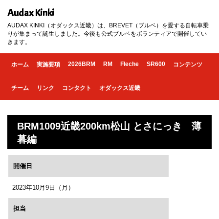
Audax Kinki
AUDAX KINKI（オダックス近畿）は、BREVET（ブルベ）を愛する自転車乗
りが集まって誕生しました。今後も公式ブルベをボランティアで開催してい
きます。
2026BRM
RM
Fleche
SR600
ホーム
実施要項
コンテンツ
チーム
リンク
コンタクト
オダックス近畿
BRM1009近畿200km松山 とさにっき 薄
暮編
開催日
2023年10月9日（月）
担当