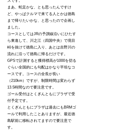
スです。
まあ、蛇足かな、とも思ったんですけ
ど、やっぱクルマで来てる人とかは徳島
まで帰りたいかな、と思ったので企画し
ました。
コースとしてはJRの予讃線沿いにひたす
ら東進して、川之江（四国中央）で境目
峠を抜けて徳島に入り、あとは吉野川の
流れに沿って徳島に帰るだけです。
GPSで計測すると獲得標高が1000を切る
ぐらい全国的にも勾配はかなり平坦なコ
ースです。コースの全長が長い
（210km）ですが、制限時間は変わらず
13.5時間なので要注意です。
ゴール受付はとくぎんともにプラザで受
付予定です。
とくぎんともにプラザは過去にもBRMゴ
ールで利用したことありますが、最近徳
島駅前に移転されてますので要注意で
す。