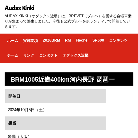
Audax Kinki
AUDAX KINKI（オダックス近畿）は、BREVET（ブルベ）を愛する自転車乗
りが集まって誕生しました。今後も公式ブルベをボランティアで開催してい
きます。
2026BRM
RM
Fleche
SR600
ホーム
実施要項
コンテンツ
チーム
リンク
コンタクト
オダックス近畿
BRM1005近畿400km河内長野 琵琶一
開催日
2024年10月5日（土）
担当
米澤（大阪）