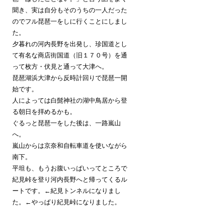
聞き、実は自分もそのうちの一人だった
のでフル琵琶一をしに行くことにしまし
た。
夕暮れの河内長野を出発し、珍国道とし
て有名な商店街国道（旧１７０号）を通
って枚方・伏見と通って大津へ。
琵琶湖浜大津から反時計回りで琵琶一開
始です。
人によっては白髭神社の湖中鳥居から登
る朝日を拝めるかも。
ぐるっと琵琶一をした後は、一路嵐山
へ。
嵐山からは京奈和自転車道を使いながら
南下。
平坦も、もうお腹いっぱいってところで
紀見峠を登り河内長野へと帰ってくるル
ートです。←紀見トンネルになりまし
た。←やっぱり紀見峠になりました。