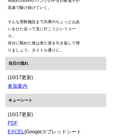
周長約1500mのリングの中を日夜電子が
高速で駆け抜けていく。
そんな実験施設まで兵庫のちょっと山あ
いをひた走って見に行こうというコー
ス。
存分に眺めた後は来た道を引き返して帰
りましょう。タイトル通りに。
当日の流れ
(10/17更新)
参加案内
キューシート
(10/17更新)
PDF
EXCEL
(Googleスプレッドシート