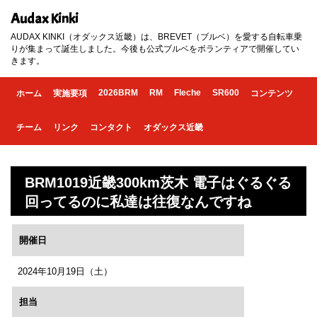
Audax Kinki
AUDAX KINKI（オダックス近畿）は、BREVET（ブルベ）を愛する自転車乗
りが集まって誕生しました。今後も公式ブルベをボランティアで開催してい
きます。
2026BRM
RM
Fleche
SR600
ホーム
実施要項
コンテンツ
チーム
リンク
コンタクト
オダックス近畿
BRM1019近畿300km茨木 電子はぐるぐる
回ってるのに私達は往復なんですね
開催日
2024年10月19日（土）
担当