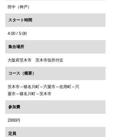
田中（神戸）
スタート時間
4:00 / 5:00
集合場所
大阪府茨木市 茨木市役所付近
コース（概要）
茨木市～猪名川町～宍粟市～佐用町～宍
粟市～猪名川町～茨木市
参加費
2000円
定員