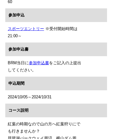
60
参加申込
スポーツエントリー
※受付開始時間は
21:00～
参加申込書
BRM当日に
参加申込書
をご記入の上提出
してください。
申込期間
2024/10/05～2024/10/31
コース説明
紅葉の時期なので山の方へ紅葉狩りにで
も行きませんか？
琵琶湖パークウェイ周辺、横山ダム周