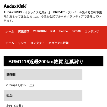
Audax Kinki
AUDAX KINKI（オダックス近畿）は、BREVET（ブルベ）を愛する自転車乗
りが集まって誕生しました。今後も公式ブルベをボランティアで開催してい
きます。
2026BRM
RM
Fleche
SR600
ホーム
実施要項
コンテンツ
チーム
リンク
コンタクト
オダックス近畿
BRM1116近畿200km敦賀 紅葉狩り
開催日
2024年11月16日(土)
担当
小西（福井）