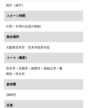
田中（神戸）
スタート時間
6:00 ~ 8:00の任意の時刻
集合場所
大阪府茨木市 茨木市役所付近
コース（概要）
茨木市～京都市～綾部市～福知山市～亀
岡市～茨木市
参加費
1800円
定員