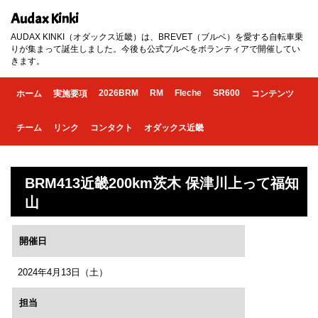
Audax Kinki
AUDAX KINKI（オダックス近畿）は、BREVET（ブルベ）を愛する自転車乗
りが集まって誕生しました。今後も公式ブルベをボランティアで開催してい
きます。
2026BRM
RM
Fleche
SR600
ホーム
実施要項
コンテンツ
チーム
リンク
コンタクト
オダックス近畿
BRM413近畿200km茨木 保津川上って福知
山
開催日
2024年4月13日（土）
担当