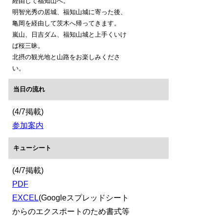
経由して福知山へ。
明智光秀の居城、福知山城に寄った後、
亀岡を経由して茨木へ帰ってきます。
嵐山、日吉ダム、福知山城と上手くいけ
ば桜三昧。
北摂の観光地と山路をお楽しみくださ
い。
当日の流れ
(4/7掲載)
参加案内
キューシート
(4/7掲載)
PDF
EXCEL
(Googleスプレッドシート
からのエクスポートのため書式等