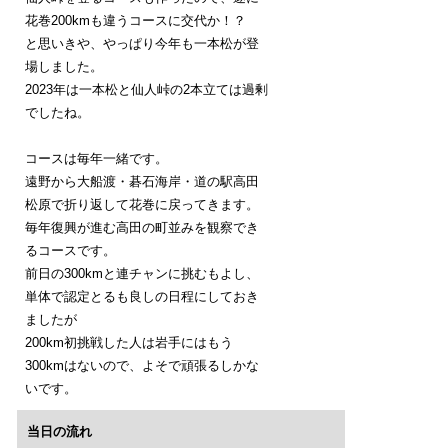
花巻200kmも違うコースに交代か！？
と思いきや、やっぱり今年も一本松が登
場しました。
2023年は一本松と仙人峠の2本立ては過剰
でしたね。
コースは毎年一緒です。
遠野から大船渡・碁石海岸・道の駅高田
松原で折り返して花巻に戻ってきます。
毎年復興が進む高田の町並みを観察でき
るコースです。
前日の300kmと連チャンに挑むもよし、
単体で認定とるも良しの日程にしておき
ましたが
200km初挑戦した人は岩手にはもう
300kmはないので、よそで頑張るしかな
いです。
当日の流れ