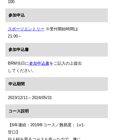
100
参加申込
スポーツエントリー
※受付開始時間は
21:00～
参加申込書
BRM当日に
参加申込書
をご記入の上提出
してください。
申込期間
2023/12/11～2024/05/31
コース説明
【6年連続：2019年コース／難易度： Lv1-
甘口】
仙人峠を登るコースも作ったので、遂に