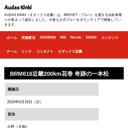
Audax Kinki
AUDAX KINKI（オダックス近畿）は、BREVET（ブルベ）を愛する自転車乗
りが集まって誕生しました。今後も公式ブルベをボランティアで開催してい
きます。
2026BRM
RM
Fleche
SR600
ホーム
実施要項
コンテンツ
チーム
リンク
コンタクト
オダックス近畿
BRM616近畿200km花巻 奇跡の一本松
開催日
2024年6月16日（日）
担当
今野（京都）