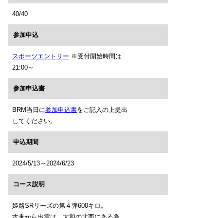
40/40
参加申込
スポーツエントリー
※受付開始時間は
21:00～
参加申込書
BRM当日に
参加申込書
をご記入の上提出
してください。
申込期間
2024/5/13～2024/6/23
コース説明
姫路SRリーズの第４弾600キロ。
古来から出雲は、大和の北西にある為