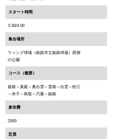
スタート時間
3:30/4:00
集合場所
ウィング球場（姫路市立姫路球場）西側
の公園
コース（概要）
姫路～真庭～奥出雲～雲南～出雲～松江
～米子～鳥取～宍粟～姫路
参加費
2500
定員