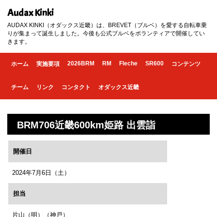
Audax Kinki
AUDAX KINKI（オダックス近畿）は、BREVET（ブルベ）を愛する自転車乗
りが集まって誕生しました。今後も公式ブルベをボランティアで開催してい
きます。
2026BRM
RM
Fleche
SR600
ホーム
実施要項
コンテンツ
チーム
リンク
コンタクト
オダックス近畿
BRM706近畿600km姫路 出雲詣
開催日
2024年7月6日（土）
担当
片山（明）（神戸）