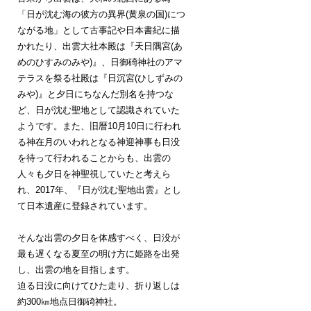
「日が沈む海の彼方の異界(黄泉の国)につ
ながる地」として古事記や日本書紀に描
かれたり、出雲大社本殿は『天日隅宮(あ
めのひすみのみや)』、日御碕神社のアマ
テラスを祭る社殿は『日沉宮(ひしずみの
みや)』と夕日にちなんだ別名を持つな
ど、日が沈む聖地として認識されていた
ようです。また、旧暦10月10日に行われ
る神在月のいわれとなる神迎神事も日没
を待って行われることからも、出雲の
人々も夕日を神聖視していたと考えら
れ、2017年、『日が沈む聖地出雲』とし
て日本遺産に登録されています。
そんな出雲の夕日を体感すべく、日没が
最も遅くなる夏至の明け方に姫路を出発
し、出雲の地を目指します。
迫る日没に向けてひた走り、折り返しは
約300㎞地点日御碕神社。