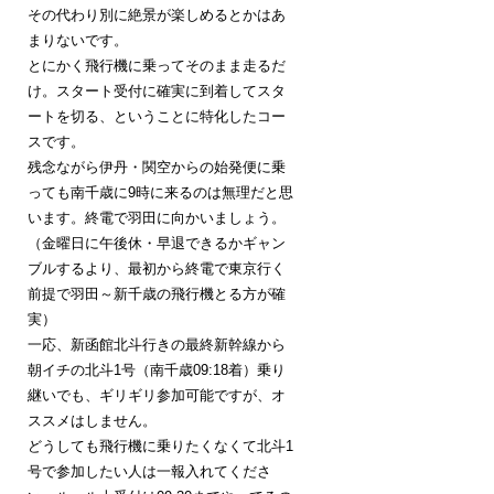
その代わり別に絶景が楽しめるとかはあ
まりないです。
とにかく飛行機に乗ってそのまま走るだ
け。スタート受付に確実に到着してスタ
ートを切る、ということに特化したコー
スです。
残念ながら伊丹・関空からの始発便に乗
っても南千歳に9時に来るのは無理だと思
います。終電で羽田に向かいましょう。
（金曜日に午後休・早退できるかギャン
ブルするより、最初から終電で東京行く
前提で羽田～新千歳の飛行機とる方が確
実）
一応、新函館北斗行きの最終新幹線から
朝イチの北斗1号（南千歳09:18着）乗り
継いでも、ギリギリ参加可能ですが、オ
ススメはしません。
どうしても飛行機に乗りたくなくて北斗1
号で参加したい人は一報入れてくださ