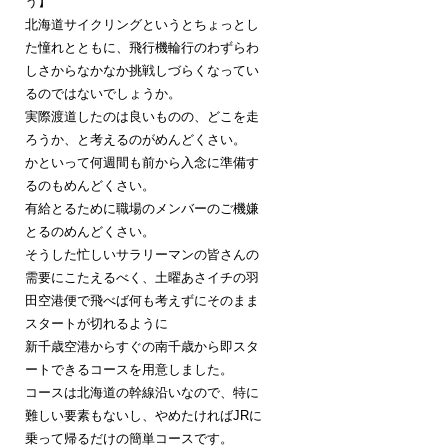
う】
北海道サイクリングというとちょっとし
た憧れとともに、飛行機輪行のわずらわ
しさからなかなか挑戦しづらくなってい
るのではないでしょうか。
実際渡道したのは良いものの、どこを走
ろうか、と考えるのがめんどくさい。
かといって何週間も前から入念に準備す
るのもめんどくさい。
有給とるために職場のメンバーのご機嫌
とるのめんどくさい。
そうした忙しいサラリーマンの皆さんの
需要にこたえるべく、土曜あさイチの羽
田空港便で飛べば何も考えずにそのまま
スタートが切れるように
新千歳空港からすぐの南千歳から即スタ
ートできるコースを用意しました。
コースは北海道の幹線沿いなので、特に
難しい要素もないし、やめたければJRに
乗って帰るだけの簡単コースです。