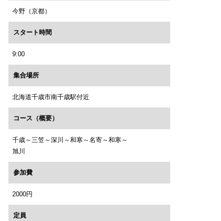
今野（京都）
スタート時間
9:00
集合場所
北海道千歳市南千歳駅付近
コース（概要）
千歳～三笠～深川～和寒～名寄～和寒～
旭川
参加費
2000円
定員