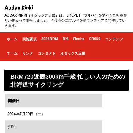
Audax Kinki
AUDAX KINKI（オダックス近畿）は、BREVET（ブルベ）を愛する自転車乗
りが集まって誕生しました。今後も公式ブルベをボランティアで開催してい
きます。
2026BRM
RM
Fleche
SR600
ホーム
実施要項
コンテンツ
チーム
リンク
コンタクト
オダックス近畿
BRM720近畿300km千歳 忙しい人のための
北海道サイクリング
開催日
2024年7月20日（土）
担当