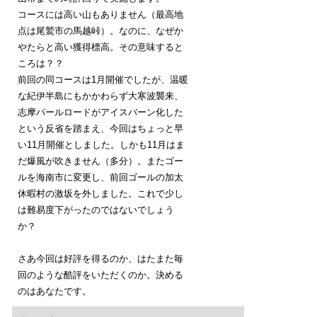
コースには高い山もありません（最高地
点は尾鷲市の馬越峠）。なのに、なぜか
やたらと高い獲得標高。その意味すると
ころは？？
前回の同コースは1月開催でしたが、温暖
な紀伊半島にもかかわらず大寒波襲来、
志摩パールロードがアイスバーン化した
という反省を踏まえ、今回はちょっと早
い11月開催としました。しかも11月はま
だ爆風が吹きません（多分）。またゴー
ルを海南市に変更し、前回ゴールの加太
休暇村の激坂を外しました。これで少し
は難易度下がったのではないでしょう
か？
さあ今回は好評を得るのか、はたまた毎
回のような酷評をいただくのか。決める
のはあなたです。