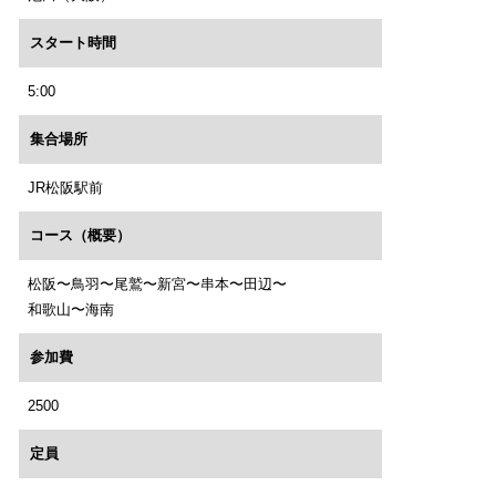
スタート時間
5:00
集合場所
JR松阪駅前
コース（概要）
松阪〜鳥羽〜尾鷲〜新宮〜串本〜田辺〜
和歌山〜海南
参加費
2500
定員