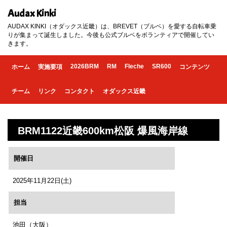
Audax Kinki
AUDAX KINKI（オダックス近畿）は、BREVET（ブルベ）を愛する自転車乗
りが集まって誕生しました。今後も公式ブルベをボランティアで開催してい
きます。
2026BRM
RM
Fleche
SR600
ホーム
実施要項
コンテンツ
チーム
リンク
コンタクト
オダックス近畿
BRM1122近畿600km松阪 爆風海岸線
開催日
2025年11月22日(土)
担当
池田（大阪）